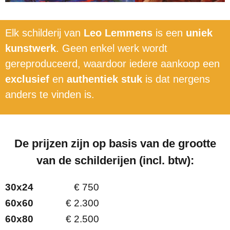
Elk schilderij van
Leo Lemmens
is een
uniek
kunstwerk
. Geen enkel werk wordt
gereproduceerd, waardoor iedere aankoop een
exclusief
en
authentiek stuk
is dat nergens
anders te vinden is.
De prijzen zijn op basis van de grootte
van de schilderijen (incl. btw):
30x24
€ 750
60x60
€ 2.300
60x80
€ 2.500