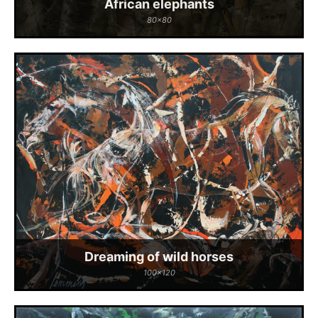
African elephants
80x80
Dreaming of wild horses
100x120