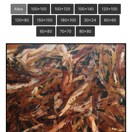
Alles
100x100
100x120
100x140
120x100
120x80
150x150
180x100
30x24
60x60
60x80
70x70
80x80