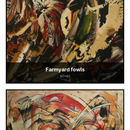
Farmyard fowls
60x60