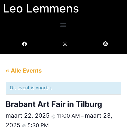
Leo Lemmens
« Alle Events
Dit event is voorbij.
Brabant Art Fair in Tilburg
maart 22, 2025
maart 23,
11:00 AM
@
–
2025
5:30 PM
@