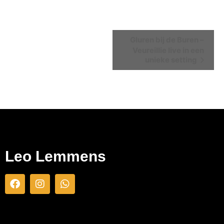
Event
Gluren bij de Buren –
Veureillie live in een
Navigation
unieke setting
Leo Lemmens